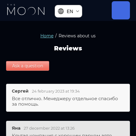
EN
Home
/
Reviews about us
Reviews
Ask a question
Сергей
24 february 2023 at 19:34
Все отлично. Менеджеру отдельное спасибо
за помощь.
Яна
27 december 2022 at 13:26
Крутая компания с хорошим парком авто.