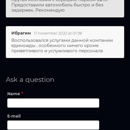
Предоставили автомобиль быстро и без
задержек. Рекомендую
Ибрагим
11 november 2022 at 01:58
Воспользовался услугами данной компании
единожды , особенного ничего кроме
приветливого и услужливого персонала
Ask a question
Name
*
E-mail